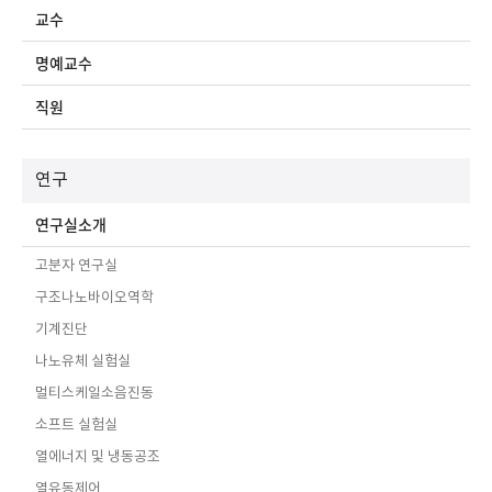
교수
명예교수
직원
연구
연구실소개
고분자 연구실
구조나노바이오역학
기계진단
나노유체 실험실
멀티스케일소음진동
소프트 실험실
열에너지 및 냉동공조
열유동제어