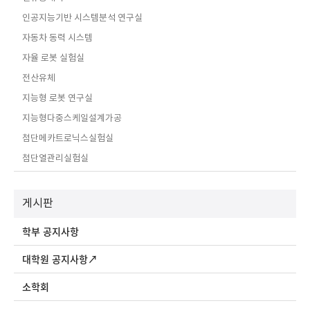
인공지능기반 시스템분석 연구실
자동차 동력 시스템
자율 로봇 실험실
전산유체
지능형 로봇 연구실
지능형다중스케일설계가공
첨단메카트로닉스실험실
첨단열관리실험실
게시판
학부 공지사항
대학원 공지사항↗
소학회